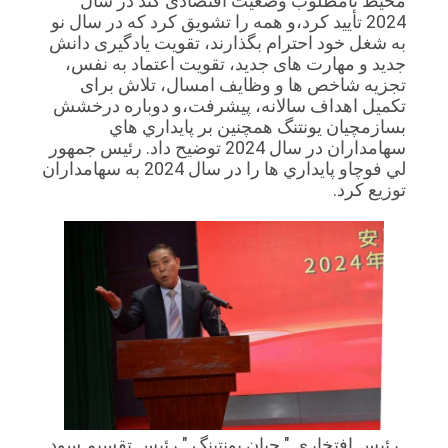
محیط نامطلوب وضعیت اقتصادی کند در سال
2024 تأیید کرد،و همه را تشویق کرد که در سال نو
به شغل خود احترام بگذارند، تقویت یادگیری دانش
جدید و مهارت های جدید، تقویت اعتماد به نفس،
تجزیه شاخص ها و وظایف امسال، تلاش برای
تکمیل اهداف سالانه، پیشرفت،و دوباره درخشش
بسازمچيان يونتنگ همچنین بر پايداري هاي
سهامداران در سال 2024 توضيح داد. رئيس جمهور
لي فوچاو پايداري ها را در سال 2024 به سهامداران
توزیع کرد.
رئيس افتخاري " چيان يونتينگ " رئيس تقسيم سود