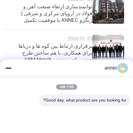
توانمندسازی ارتقاء صنعت آهن و
فولاد در اروپای مرکزی و شرقی |
ژنگژو ANNEC با موفقیت تکمیل
می کند
2026-01-23
برقراری ارتباط بین کوه ها و دریاها
برای همکاری، با هم ساختن طرح
جدید برای صنعت - ARM Merch
آفریقای جنوبی
annec
بالا
7:09 AM
Good day, what product are you looking for?
دسته بندی های محبوب
همه
آجرهای نسوز بالا 
آجر نسوز خشت