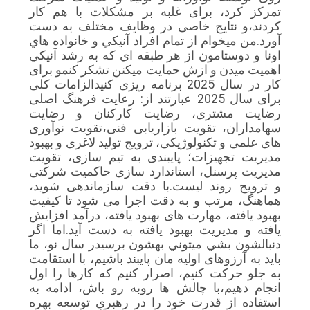
تمرکز کرد، برای غلبه بر مشکلات با هم کار
کردند،و نتایج خاصی در وظایف مختلف به دست
آورد.من ميخوام از تمام افراد آنيکي و خانواده هاي
اونا و دوستامون از هر طبقه اي که به رشد آنيکي
اهميت ميدن و ازش حمايت ميکنن تشکر کنمو برای
کار در سال 2025 برنامه ریزی کنیدالزامات کلی
برای سال 2025 عبارتند از: رعایت فرهنگ اصلی
رضایت مشتری، رضایت کارکنان و رضایت
سهامداران، تقویت بازاریابی فنی،تقویت نوآوری
های علمی و تکنولوژیکی، ترویج تولید لاغری و بهبود
مدیریت تجهیزات؛ پایبندی به تیم سازی، تقویت
مدیریت پرسنل، استاندارد سازی حاکمیت شرکتی
و ترویج روند لیست.با دقت سازماندهی شوید،
هماهنگ، مرتب و به دقت اجرا می شود تا کیفیت
بهبود یافته، مهارت های بهبود یافته، درآمد افزایش
یافته و مدیریت بهبود یافته به دست آید.اما اگر
دنبالشون بشي ميتوني بهشون برسيدر سال نو، ما
باید به آرزوهای اولیه مان پایبند باشیم، با استقامت
به جلو حرکت کنیم، اصرار کنیم که کارها را اول
انجام دهیم،با چالش ها روبه رو باش، ادامه به
استفاده از قدرت خود را در رهبری توسعه بهره