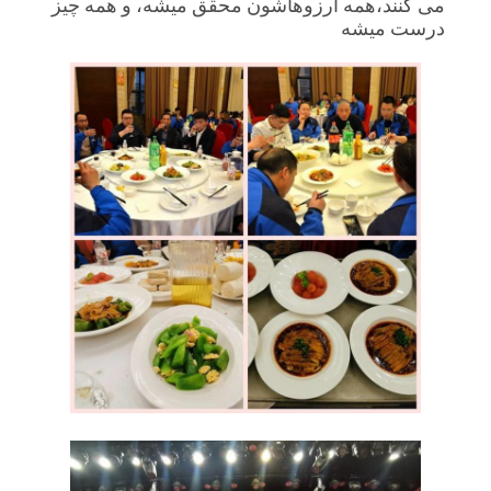
می کنند،همه آرزوهاشون محقق ميشه، و همه چيز
درست ميشه