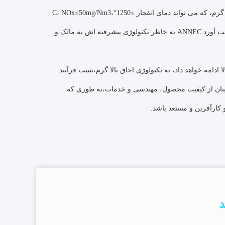
و غیره.این پروژه استفاده می کند کانوس سیلندری چرخش برش بالا احتراق فن آوری اجاق گاز گرم، که می تواند دمای انفجار ≥1250°C، NOx≤50mg/Nm3،
CO<20mg/Nm3 و تفاوت دمایی بین دمای گودال اجاق گرم و دمای انفجار گرم ≤120°C را به دست آورد.ANNEC به خاطر تکنولوژی پیشرفته اش به مالک و
ا ادامه خواهد داد، به تکنولوژی اجاق بالا گرم،تثبیت فرآیند
مینان از کیفیت محصول، مهندسی و خدمات،به طوری که
د