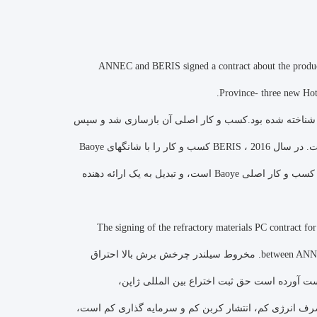
ANNEC and BERIS signed a contract about the production 
Province- three new Hot
ي شناخته شده بود.کسب و کار اصلی آن بازسازی شد و سپس
BERIS ایجاد شد، که یکی از اولین واحدهای طراحی و تحقیق جامع در مقیاس بزرگ در چین است. در سال 2016 ، BERIS کسب و کار را با شانگهای Baoye
ادغام کرد ،برجسته کردن بخش کسب و کار طراحی که دارای توسعه مشترک و مزیت مکمل با کسب و کار اصلی Baoye است، و تبدیل به یک ارائه دهنده
The signing of the refractory materials PC contract for
between ANNEC and BERIS on the technology of cone cylinder rotary cutting top combustion hot blast stove. مخروط سیلندر چرخش برش بالا احتراق
دانش و در حال حاضر به دست آورده است حق ثبت اختراع بین المللی ژاپن،
 مصرف انرژی کم، انتشار کربن کم و سرمایه گذاری کم است،