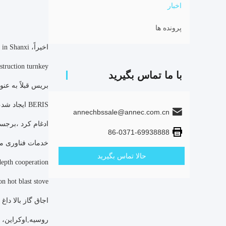
اخبار
پرونده ها
اخیراً، nxi
truction turnkey.
با ما تماس بگیرید
بريس قبلاً به ع
annechbssale@annec.com.cn
86-0371-69938888
خدمات فناوری مهندسی کل زنجی
حالا تماس بگیرید
-depth cooperation
روسیه,اوکراین، 